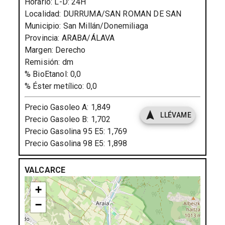
Horario:
L-D: 24H
Localidad:
DURRUMA/SAN ROMAN DE SAN
Municipio:
San Millán/Donemiliaga
Provincia:
ARABA/ÁLAVA
Margen:
Derecho
Remisión:
dm
% BioEtanol:
0,0
% Éster metílico:
0,0
Precio Gasoleo A:
1,849
LLÉVAME
Precio Gasoleo B:
1,702
Precio Gasolina 95 E5:
1,769
Precio Gasolina 98 E5:
1,898
VALCARCE
+
−